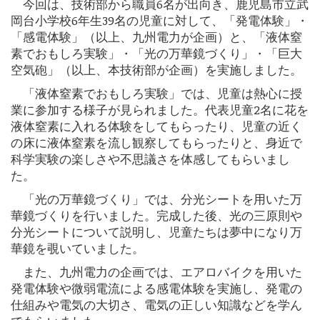
今回は、技術部から職員6名が出向き、鹿児島市立武
岡台小学校6年生39名の児童に対して、「発電体験」・
「感電体験」（以上、九州電力が企画）と、「液体窒
素でおもしろ実験」・「光の万華鏡づくり」・「巨大
空気砲」（以上、本技術部が企画）を実施しました。
「液体窒素でおもしろ実験」では、児童は熱心に授
業に参加する様子が見られました。代表児童2名に花を
液体窒素に入れる体験をしてもらったり、児童の近く
の床に液体窒素を流し観察してもらったりと、身近で
科学実験の楽しさや不思議さを体感してもらいまし
た。
「光の万華鏡づくり」では、分光シートを用いた万
華鏡づくりを行いました。完成した後、光の三原則や
分光シートについて説明し、児童たちは夢中になり万
華鏡を覗いていました。
また、九州電力の企画では、エアロバイクを用いた
発電体験や微弱電流による感電体験を実施し、発電の
仕組みや電気の大切さ、電気の正しい知識などを学ん